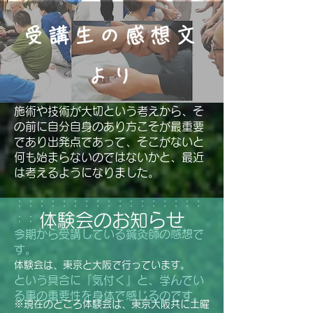
受講生の感想文
より
​施術や技術が大切という考えから、そ
の前に自分自身のあり方こそが最重要
であり出発点であって、そこがないと
何も始まらないのではないかと、最近
は考えるようになりました。
：：：：：：：：：：：：：：：：：
体験会のお知らせ
：：：：：​
今期から受講している鍼灸師の感想で
す。
体験会は、東京と大阪で行っています。
という具合に「気付く」と、学んでい
る事の重要性を身体で感じるのです。
​※現在のところ体験会は、東京大阪共に土曜