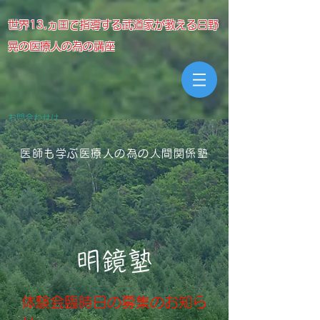
世界13,ヵ国で指導する武道家が教える日野
晃の医療人の為の講座
お問合わせは
meikyojuku@gmail.com
医師も学ぶ医療人の為の人間関係塾
明鏡塾
​体験会臨時日の募集のお知ら