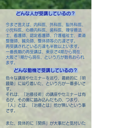
どんな人が受講しているの？
今まで言えば、内科医、外科医、脳外科医、
小児科医、心療内科医、歯科医、理学療法
士、看護師、認定看護師、介護福祉士、柔道
整復師、鍼灸師、整体師等の方達です。
再受講されている方達も半数以上います。
​一番長期の再受講は、東京で4期から現在、
大阪で1期から現在、という方が数名おられ
ます。
どんな動機で受講しているの？
色々な講座やセミナーを巡り、最終的に「明
鏡塾」に辿り着いた、という方が一番多いで
す。
それは、「治療技術」の講座やセミナーは有
るが、その奥に踏み込んだもの、つまり、
「人」とは、「治療とは」他が無いという事
です。
また、具体的に「関係」が大事だと気付いた