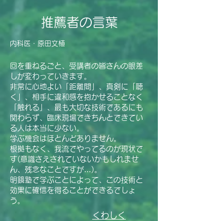
推薦者の言葉
内科医・原田文植
回を重ねるごと、受講者の皆さんの眼差
しが変わっていきます。
非常に心地よい「距離間」、真剣に「聴
く」、相手に違和感を抱かせることなく
「触れる」、最も大切な技術であるにも
関わらず、臨床現場できちんとできてい
る人は本当に少ない。
学ぶ機会はほとんどありません。
根拠もなく、我流でやってるのが現状で
す(意識さえされていないかもしれませ
ん、残念なことですが…)。
明鏡塾で学ぶことによって、この技術と
効果に確信を得ることができるでしょ
う。
くわしく