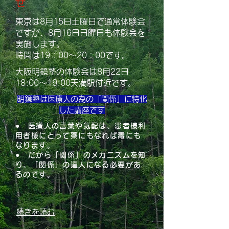
せ
東京は8月15日土曜日で通常体験会
ですが、8月16日日曜日も体験会を
実施します。
​時間は19：00～20：00です。
大阪明鏡塾の体験会は8月22日
18:00～19:00天満駅付近です。
明鏡塾は医療人の為の「関係」に特化
した講座です
● 医療人の言葉や気配は、患者様利
用者様にとって薬にもなれば毒にも
なります。
● だから「関係」のメカニズムを知
り、「関係」の達人になる必要があ
るのです。
続きを読む