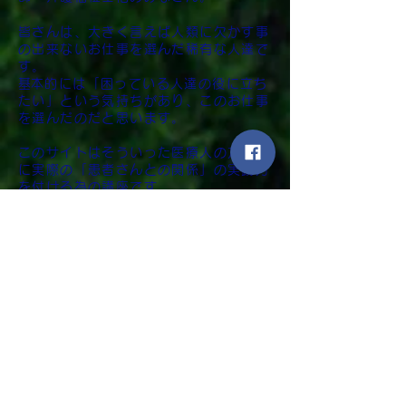
皆さんは、大きく言えば人類に欠かす事
の出来ないお仕事を選んだ稀有な人達で
す。
​基本的には「困っている人達の役に立ち
たい」という気持ちがあり、このお仕事
を選んだのだと思います。
このサイトはそういった医療人の方の為
に実際の「患者さんとの関係」の実践力
を付ける為の講座です。
でも、勘違いしないでください、巷にあ
る心理学的なコミュニケーション講座で
はありません。
「関係」は、治療やリハビリ、看護や介
護での成果に直結している
ので、その
「関係力」
を身に付けて、みなさんを頼
りにする人達の役に立って欲しいので
す。
当たり前ですが、
治療もリハビリも看護