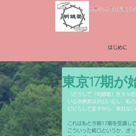
世界13,ヵ国で指導す
はじめに
東京17期が
「どうして『明鏡塾』を大々的
いる治療家は沢山いるし、私の
ビビらしてますから、来れない
これは私と今期17期を受講し
こういった軽口というか、ざっ