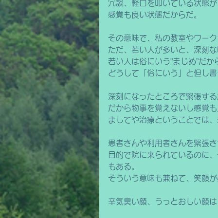
冗談、軽口を叩いている状態が
感覚も良い状態だからだ。
その意味で、私の教室やワーク
ただ、若い人が多いと、深刻な
若い人は俗にいう”まじめ”だか
どうして「俗にいう」と但し書
深刻になったところで緊張する
だから物事を覚えないし感覚も
ましてや治療ということでは、
患者さんや利用者さんを緊張さ
目的で院に来られているのに、
もある。
そういう意味も兼ねて、笑顔が
辛気臭い顔、うっとおしい顔は