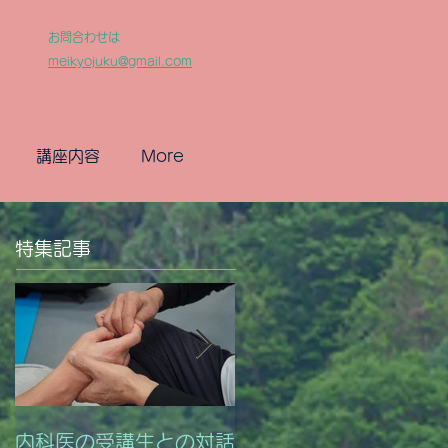
お問合わせは
meikyojuku@gmail.com
講座内容
More
特集記事
内科医の受講生との対話
成長していく受講生