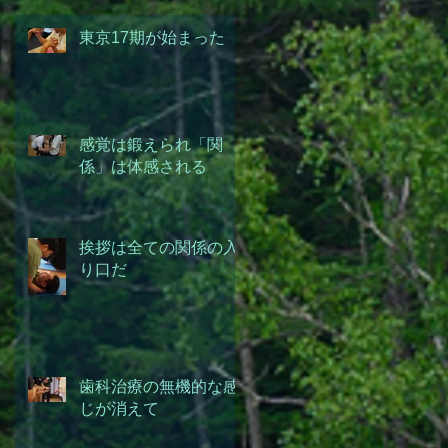
東京17期が始まった
感覚は鍛えられ「関
係」は体感される
挨拶は全ての関係の入
り口だ
歯科治療の無機的な感
じが消えて