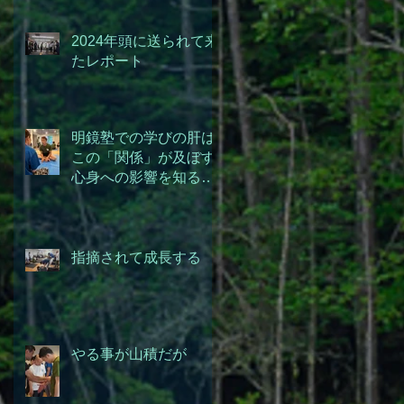
2024年頭に送られて来
たレポート
明鏡塾での学びの肝は
この「関係」が及ぼす
心身への影響を知るこ
とにある。
指摘されて成長する
やる事が山積だが