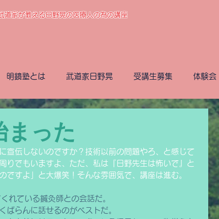
る武道家が教える日野晃の医療人の為の講座
明鏡塾とは
武道家日野晃
受講生募集
体験会
始まった
に宣伝しないのですか？技術以前の問題やろ、と感じて
周りでもいますよ、ただ、私は『日野先生は怖いで』と
のですよ」と大爆笑！そんな雰囲気で、講座は進む。
てくれている鍼灸師との会話だ。
くばらんに話せるのがベストだ。