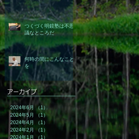
つくづく明鏡塾は不思
議なところだ
何時の間にこんなこと
を
アーカイブ
2024年6月
（1）
1件の記事
2024年5月
（1）
1件の記事
2024年4月
（1）
1件の記事
2024年2月
（1）
1件の記事
2024年1月
（1）
1件の記事