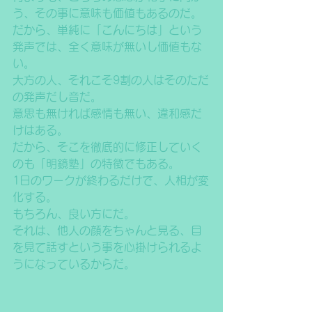
う、その事に意味も価値もあるのだ。
だから、単純に「こんにちは」という
発声では、全く意味が無いし価値もな
い。
大方の人、それこそ9割の人はそのただ
の発声だし音だ。
意思も無ければ感情も無い、違和感だ
けはある。
だから、そこを徹底的に修正していく
のも「明鏡塾」の特徴でもある。
1日のワークが終わるだけで、人相が変
化する。
もちろん、良い方にだ。
それは、他人の顔をちゃんと見る、目
を見て話すという事を心掛けられるよ
うになっているからだ。