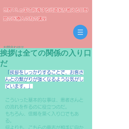
世界13,ヵ国で指導する武道家が教える日野
晃の医療人の為の講座
お問合わせは
挨拶は全ての関係の入り口
meikyojuku@gmail.com
だ
「
挨拶をしっかりすることで、お客さ
んとの繋がりが強くなるような気がし
ています。」
こういった基本的な事は、患者さんと
の流れを作るのに役立つのだ。
もちろん、信頼を築く入り口でもあ
る。
何よりも、こちらの意志が相手に向か