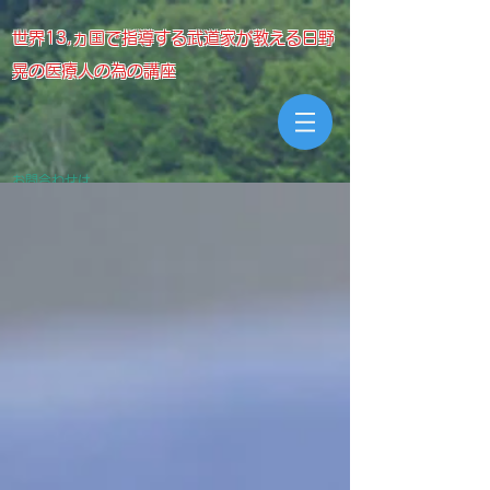
世界13,ヵ国で指導する武道家が教える日野
晃の医療人の為の講座
お問合わせは
meikyojuku@gmail.com