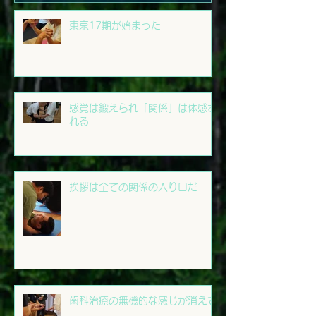
東京17期が始まった
感覚は鍛えられ「関係」は体感さ
れる
挨拶は全ての関係の入り口だ