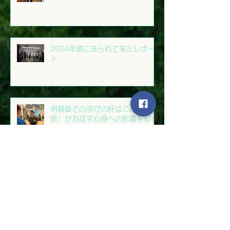
歯科治療の無機的な感じが消えて
2024年頭に送られて来たレポー
ト
明鏡塾での学びの肝はこの「関
係」が及ぼす心身への影響を知る
ことにある。