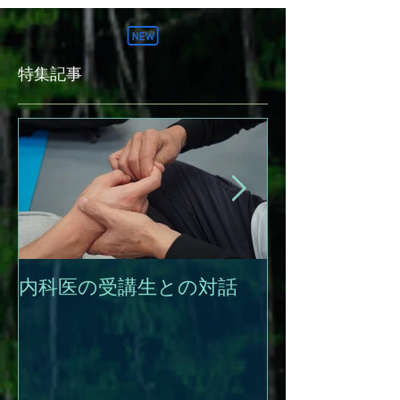
特集記事
内科医の受講生との対話
成長していく