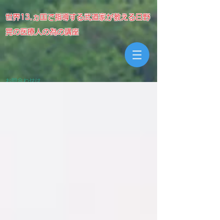
世界13,ヵ国で指導する武道家が教える日野
晃の医療人の為の講座
お問合わせは
meikyojuku@gmail.com